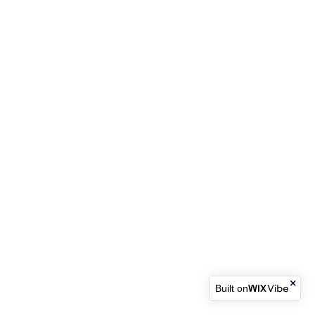
Built on