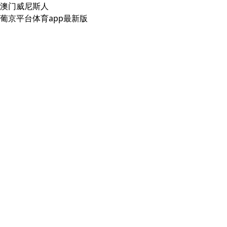
澳门威尼斯人
葡京平台体育app最新版