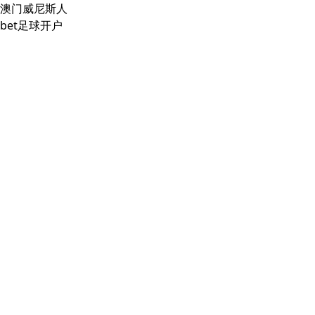
澳门威尼斯人
bet足球开户