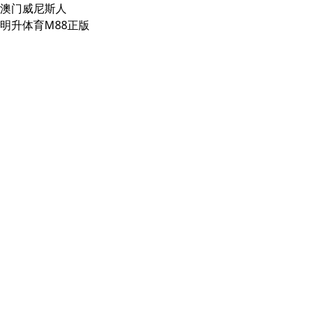
澳门威尼斯人
明升体育M88正版