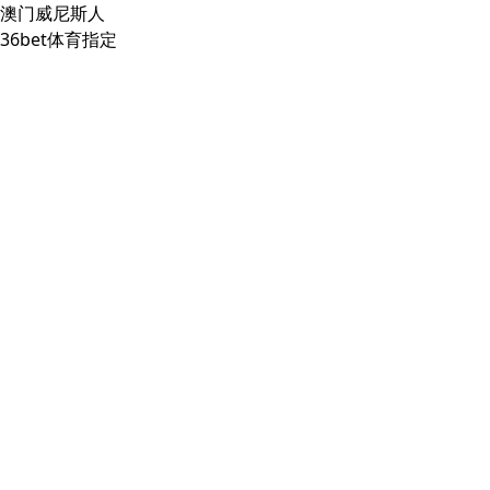
澳门威尼斯人
36bet体育指定