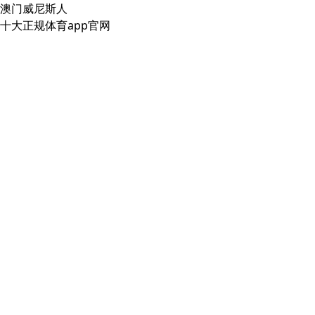
澳门威尼斯人
十大正规体育app官网