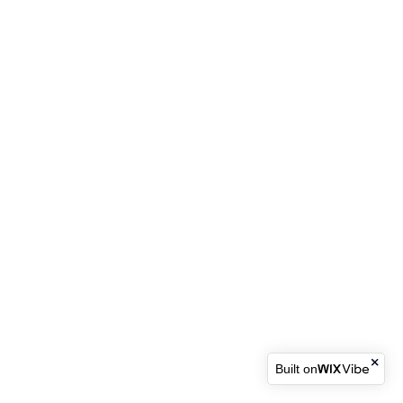
Built on