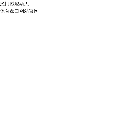
澳门威尼斯人
体育盘口网站官网