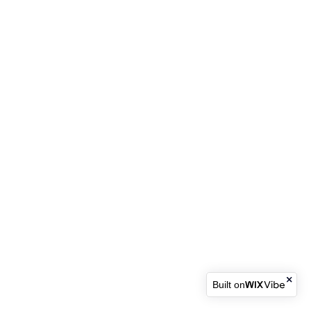
Built on